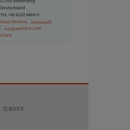
67354 Römerberg
Deutschland
Tel.
+49 6232 6869-0
knut.mertens
@
inp-e.com
vCard