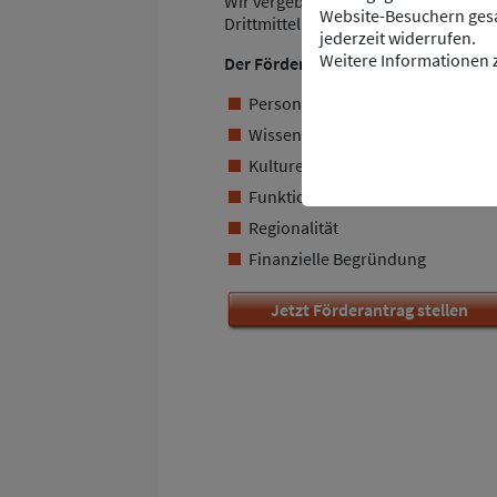
Wir vergeben Stipendien oder Zuschü
Website-Besuchern gesa
Drittmitteln.
jederzeit widerrufen.
Weitere Informationen z
Der Förderantrag sollte Angaben zu
Person/Organisation (Antragstel
Wissenschaftliche Innovation
Kulturelle Bereicherung
Funktionalität, Nachhaltigkeit, Z
Regionalität
Finanzielle Begründung
Jetzt Förderantrag stellen