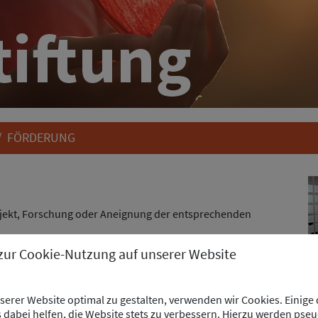
/
FÖRDERUNG
rojekt, Forschung oder Aneignung der entsprechenden
 zur Cookie-Nutzung auf unserer Website
ftlichen Nachwuchs sowie zukunftsweisende
r kulturelle (Forschungs-) Leistungen inklusive Bildung.
der Pfalz und innerhalb der DACH Region.
erer Website optimal zu gestalten, verwenden wir Cookies. Einige
dabei helfen, die Website stets zu verbessern. Hierzu werden pse