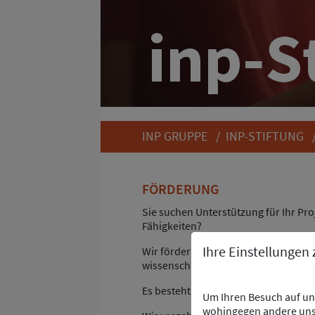
INP GRUPPE
/
INP-STIFTUNG
FÖRDERUNG
Sie suchen Unterstützung für Ihr P
Fähigkeiten?
Ihre Einstellungen
Wir fördern gezielt den wissenscha
wissenschaftlich, technische und/ode
Es besteht ein Bezug zu Speyer und 
Um Ihren Besuch auf uns
wohingegen andere uns 