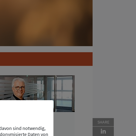
Georg Jester
SHARE
Geschäftsführer
 davon sind notwendig,
udonymisierte Daten von
INP Deutschland GmbH