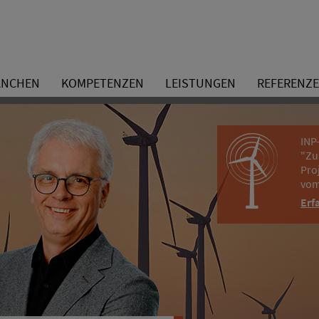
ANCHEN
KOMPETENZEN
LEISTUNGEN
REFERENZ
INP
"Zu
Pro
vom
Erf