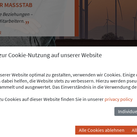
ER MASSSTAB
ICHER ANSPRÜCHE
ge Beziehungen –
kommt:
itarbeitern.
R
R
 zur Cookie-Nutzung auf unserer Website
PARTNERSCHAFTEN
erer Website optimal zu gestalten, verwenden wir Cookies. Einige
PARTNER IN AMERIKA
dabei helfen, die Website stets zu verbessern. Hierzu werden pse
mmelt und ausgewertet. Das Einverständnis in die Verwendung de
tzen wir von unserem INP Standort in Atlanta aus unsere Kunden a
u Cookies auf dieser Website finden Sie in unserer
privacy policy
d Anlagenbau sowie Infrastruktur und Energiewirtschaft.
Individue
eine Partnerschaft mit Eurolatina Ltda. im Jahr 2011 begründet.
o von ENER Futura unterstützt.
Alle Cookies ablehnen
Al