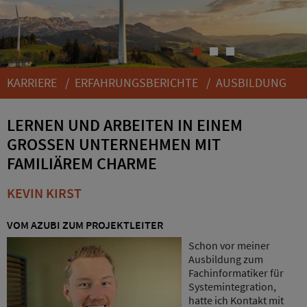
1
2
3
KARRIERE
/
ERFAHRUNGSBERICHTE
/
AUSBILDUNG
LERNEN UND ARBEITEN IN EINEM
GROSSEN UNTERNEHMEN MIT F
AMILIÄREM CHARME
KEVIN KIRST
VOM AZUBI ZUM PROJEKTLEITER
Schon vor meiner
Ausbildung zum
Fachinformatiker für
Systemintegration,
hatte ich Kontakt mit