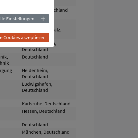
Dresden, Deutschland
lle Einstellungen
Römerberg-
Dudenhofen/Pfalz,
Deutschland
le Cookies akzeptieren
Köln-Worringen,
Deutschland
nik,
Deutschland
chnik
orgung
Heidenheim,
Deutschland
Ludwigshafen,
Deutschland
Karlsruhe, Deutschland
Hessen, Deutschland
Deutschland
München, Deutschland