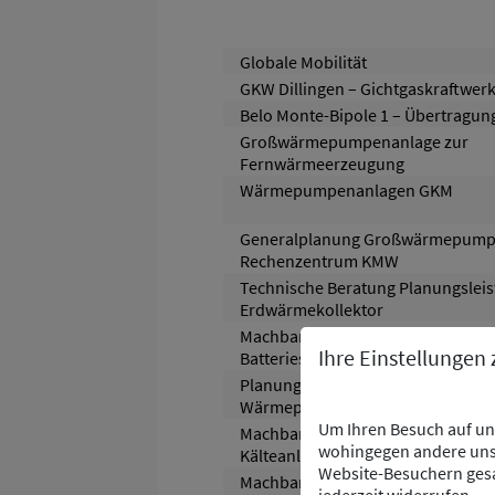
Globale Mobilität
GKW Dillingen – Gichtgaskraftwer
Belo Monte-Bipole 1 – Übertragun
Großwärmepumpenanlage zur
Fernwärmeerzeugung
Wärmepumpenanlagen GKM
Generalplanung Großwärmepum
Rechenzentrum KMW
Technische Beratung Planungslei
Erdwärmekollektor
Machbarkeitsstudie
Ihre Einstellungen
Batteriespeichersystem
Planung Flusswasser-
Wärmepumpenanlage
Um Ihren Besuch auf uns
Machbarkeitsstudie Erneuerung
wohingegen andere uns 
Kälteanlage
Website-Besuchern gesa
Machbarkeitsstudie Abwärmenutz