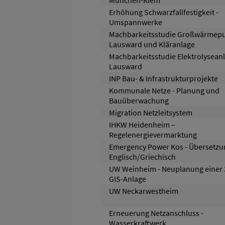
München-Riem
Erhöhung Schwarzfallfestigkeit -
Umspannwerke
Machbarkeitsstudie Großwärme
Lausward und Kläranlage
Machbarkeitsstudie Elektrolysean
Lausward
INP Bau- & Infrastrukturprojekte
Kommunale Netze - Planung und
Bauüberwachung
Migration Netzleitsystem
IHKW Heidenheim –
Regelenergievermarktung
Emergency Power Kos - Übersetzu
Englisch/Griechisch
UW Weinheim - Neuplanung einer
GIS-Anlage
UW Neckarwestheim
Erneuerung Netzanschluss -
Wasserkraftwerk