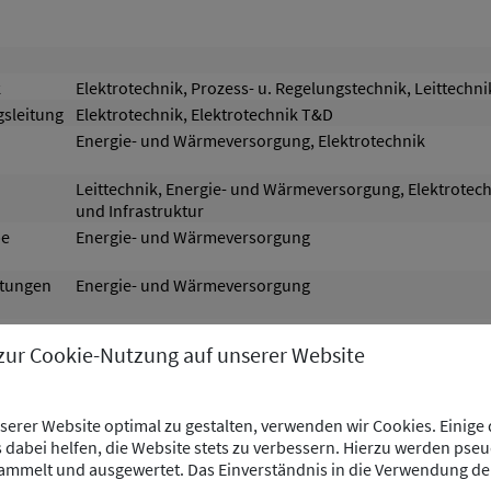
k
Elektrotechnik, Prozess- u. Regelungstechnik, Leittechni
gsleitung
Elektrotechnik, Elektrotechnik T&D
Energie- und Wärmeversorgung, Elektrotechnik
Leittechnik, Energie- und Wärmeversorgung, Elektrotech
und Infrastruktur
pe
Energie- und Wärmeversorgung
stungen
Energie- und Wärmeversorgung
Energie- und Wärmeversorgung
 zur Cookie-Nutzung auf unserer Website
Energie- und Wärmeversorgung
erer Website optimal zu gestalten, verwenden wir Cookies. Einige
Energie- und Wärmeversorgung
dabei helfen, die Website stets zu verbessern. Hierzu werden pse
mmelt und ausgewertet. Das Einverständnis in die Verwendung de
ung See-,
Energie- und Wärmeversorgung