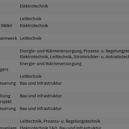
Elektrotechnik
Leittechnik
 380kV
Elektrotechnik
pannwerk
Leittechnik
Energie- und Wärmeversorgung, Prozess- u. Regelungst
Elektrotechnik, Leittechnik, Stromrichter- u. Antriebstec
Energie- und Wärmeversorgung
agers
Leittechnik
teuerung
Bau und Infrastruktur
chung
Bau und Infrastruktur
rojekt
teuerung
Bau und Infrastruktur
Leittechnik, Prozess- u. Regelungstechnik
enanlage
Elektrotechnik T&D, Bau und Infrastruktur