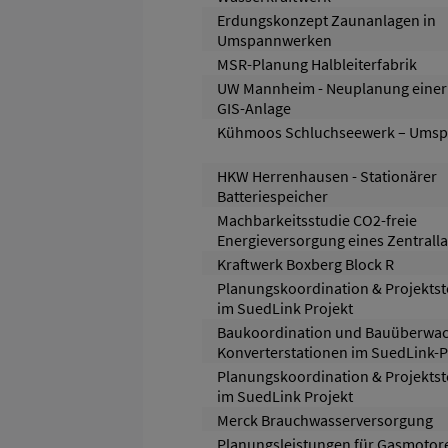
Erdungskonzept Zaunanlagen in
Umspannwerken
MSR-Planung Halbleiterfabrik
UW Mannheim - Neuplanung einer
GIS-Anlage
Kühmoos Schluchseewerk – Ums
HKW Herrenhausen - Stationärer
Batteriespeicher
Machbarkeitsstudie CO2-freie
Energieversorgung eines Zentrall
Kraftwerk Boxberg Block R
Planungskoordination & Projekts
im SuedLink Projekt
Baukoordination und Bauüberwa
Konverterstationen im SuedLink-P
Planungskoordination & Projekts
im SuedLink Projekt
Merck Brauchwasserversorgung
Planungsleistungen für Gasmotor