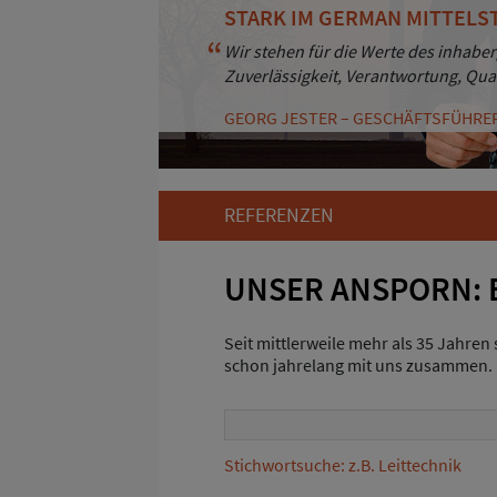
STARK IM GERMAN MITTELS
BESTÄNDIGKEIT UND KUND
Wir stehen für die Werte des inhaber
Durch Professionalität und Zuverläs
Zuverlässigkeit, Verantwortung, Qua
Kunden. Und das seit mehr als 30 Ja
GEORG JESTER – GESCHÄFTSFÜHRE
ANDREAS HAASS – GESCHÄFTSFÜHRE
REFERENZEN
UNSER ANSPORN: 
Seit mittlerweile mehr als 35 Jahren
schon jahrelang mit uns zusammen. D
Stichwortsuche: z.B. Leittechnik