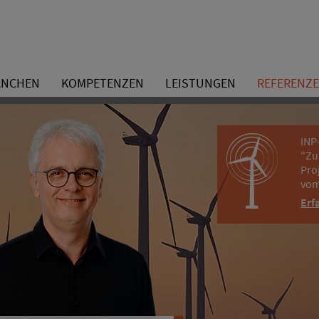
ANCHEN
KOMPETENZEN
LEISTUNGEN
REFERENZ
INP
"Zu
Pro
vom
Erf