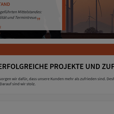
TAND
ENORIENTIERUNG
geführten Mittelstandes:
sigkeit punkten wir bei unseren
lität und Termintreue.
hren.
R
R
ERFOLGREICHE PROJEKTE UND ZU
 sorgen wir dafür, dass unsere Kunden mehr als zufrieden sind. De
arauf sind wir stolz.