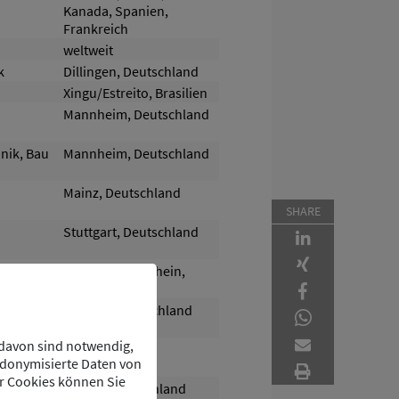
Kanada, Spanien,
Frankreich
weltweit
k
Dillingen, Deutschland
Xingu/Estreito, Brasilien
Mannheim, Deutschland
nik, Bau
Mannheim, Deutschland
Mainz, Deutschland
SHARE
Stuttgart, Deutschland
Ingelheim am Rhein,
Deutschland
Bremen, Deutschland
 davon sind notwendig,
Rüsselsheim,
udonymisierte Daten von
Deutschland
r Cookies können Sie
Profen, Deutschland