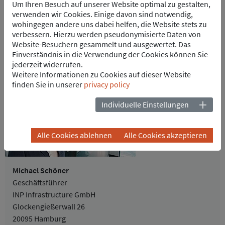
Bauingenieurwesens, der Elektrotechnik sowie des
Um Ihren Besuch auf unserer Website optimal zu gestalten,
Projektmanagements. Im weiteren Projektverlauf wird dieses
verwenden wir Cookies. Einige davon sind notwendig,
Team personell ausgebaut und nimmt dann
wohingegen andere uns dabei helfen, die Website stets zu
baustellenbezogene Rollen an den jeweiligen
verbessern. Hierzu werden pseudonymisierte Daten von
Konverterstandorten war. Neben den oben aufgeführten
Website-Besuchern gesammelt und ausgewertet. Das
Aufgaben, unterstützen weitere INP Mitarbeiter auch an
Einverständnis in die Verwendung der Cookies können Sie
anderen Stellen im SuedLink-Projekt, wie z.B. bei der
jederzeit widerrufen.
Planungskoordination der Trasse in den Nordabschnitten.
Weitere Informationen zu Cookies auf dieser Website
ANSPRECHPARTNER
finden Sie in unserer
privacy policy
Individuelle Einstellungen
Alle Cookies ablehnen
Alle Cookies akzeptieren
Michael Schöner
Geschäftsführer
INP Infrastructure GmbH
Glockengießerwall 26
20095 Hamburg