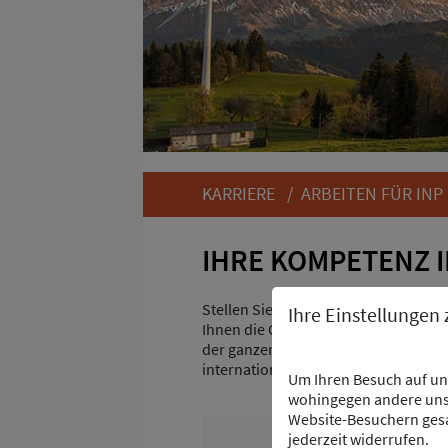
KARRIERE
/
ARBEITEN FÜR INP
IHRE KOMPETENZ I
Stellen Sie sich spannenden Heraus
Ihre Einstellungen
Ihnen die Chance, persönliche Bestm
der ganzen Welt Land, Leute und ande
internationalen Projekteinsätzen.
Um Ihren Besuch auf uns
wohingegen andere uns 
Website-Besuchern gesa
jederzeit widerrufen.