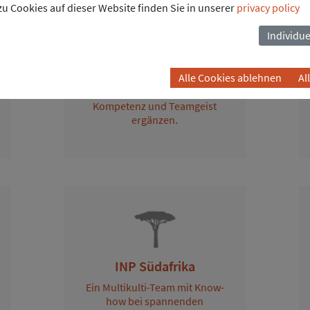
u Cookies auf dieser Website finden Sie in unserer
privacy policy
Individue
INP Österreich
Alle Cookies ablehnen
Al
Die leistungsstarke
Landesgesellschaft mit
Kompetenz und Teamgeist
ergänzen.
INP Südafrika
Ein Multikulti-Team mit Know-
how bei spannenden