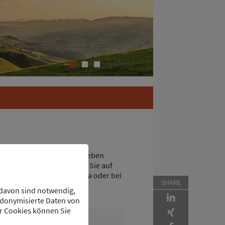
1
2
3
 und Großanlagenbau. Wir geben
keln. Gleichzeitig lernen Sie auf
tens betreut – ob in Europa oder bei
SHARE
 davon sind notwendig,
udonymisierte Daten von
r Cookies können Sie