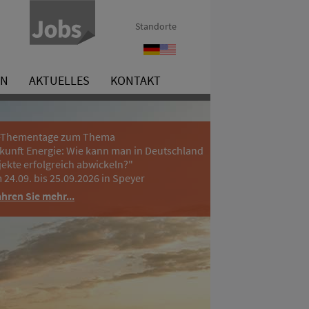
Standorte
Arbeiten
Working
für
for
INP
INP
EN
AKTUELLES
KONTAKT
International
International
-Thementage zum Thema
kunft Energie: Wie kann man in Deutschland
jekte erfolgreich abwickeln?"
 24.09. bis 25.09.2026 in Speyer
ahren Sie mehr...