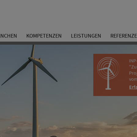
ANCHEN
KOMPETENZEN
LEISTUNGEN
REFERENZ
INP
"Zu
Pro
vom
Erf