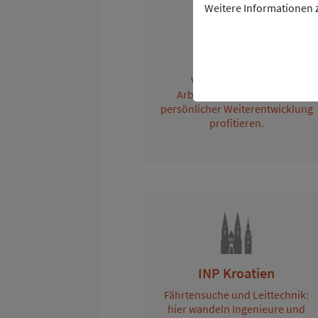
Weitere Informationen z
INP Schweiz
Von motivierenden
Arbeitsbedingungen und
persönlicher Weiterentwicklung
profitieren.
INP Kroatien
Fährtensuche und Leittechnik:
hier wandeln Ingenieure und