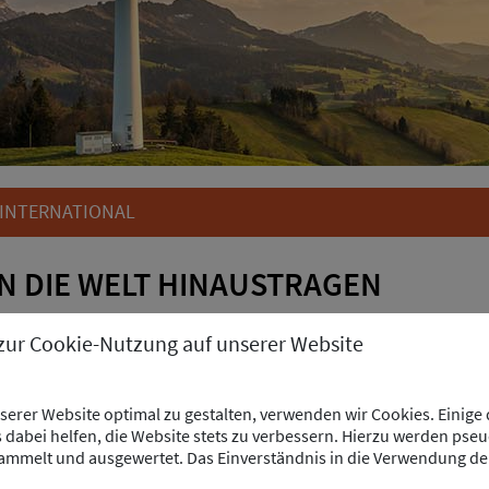
 INTERNATIONAL
N DIE WELT HINAUSTRAGEN
forderungen bei internationalen Auftragspartnern im Kraftwerks-
 zur Cookie-Nutzung auf unserer Website
arken zu setzen und sich in Ihrem Kompetenzbereich weiterzuentwic
re Kulturen kennen. Bei INP International Projects werden Sie bes
erer Website optimal zu gestalten, verwenden wir Cookies. Einige
dabei helfen, die Website stets zu verbessern. Hierzu werden pse
mmelt und ausgewertet. Das Einverständnis in die Verwendung de