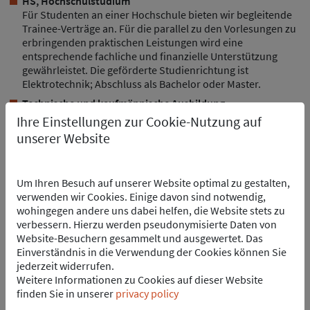
HS, Hochschulstudium
Für Studenten an einer Hochschule bieten wir begleitende
Trainee-Verträge an. Für die parallel zu den Vorlesungen zu
erbringenden praktischen Leistungen wird eine
entsprechende fachliche und finanzielle Unterstützung
gewährleistet. Die geförderte Studienrichtung ist
Elektrotechnik; Abschluss als Bachelor oder Master.
Technische und kaufmännische Ausbildung
Wir bilden aus mit den Abschlüssen Fachinformatiker/-in für
Ihre Einstellungen zur Cookie-Nutzung auf
Systemintegration und Kaufmann-/frau für
unserer Website
Büromanagement.
Praktikum
Du hast Dein Abitur gerade beendet und suchst Einblicke in
Um Ihren Besuch auf unserer Website optimal zu gestalten,
den Berufsalltag? Dann dürfte ein Praktikum bei uns genau
verwenden wir Cookies. Einige davon sind notwendig,
das Richtige für Dich sein. Vielleicht ergibt sich daraus ein
wohingegen andere uns dabei helfen, die Website stets zu
spannender und interessanter Ausbildungs- oder
verbessern. Hierzu werden pseudonymisierte Daten von
Studienweg.
Website-Besuchern gesammelt und ausgewertet. Das
Einverständnis in die Verwendung der Cookies können Sie
jederzeit widerrufen.
Weitere Informationen zu Cookies auf dieser Website
HIER KANNST DU BEITRÄGE UNSERER AZUBIS,
finden Sie in unserer
privacy policy
STUDENTEN UND AUSBILDUNGSLEITER LESEN: