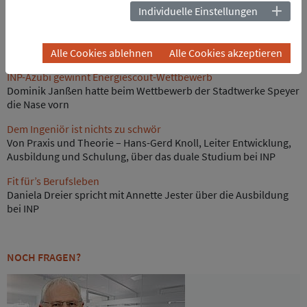
Individuelle Einstellungen
Das Modellvehikel lernt langsam zu fahren!!!
Studenten bei INP entwickeln komplexe
Geschwindigkeitsregelung steuerbar über eine SPS - ein Bericht
von Sven Fiesser
Alle Cookies ablehnen
Alle Cookies akzeptieren
INP-Azubi gewinnt Energiescout-Wettbewerb
Dominik Janßen hatte beim Wettbewerb der Stadtwerke Speyer
die Nase vorn
Dem Ingeniör ist nichts zu schwör
Von Praxis und Theorie – Hans-Gerd Knoll, Leiter Entwicklung,
Ausbildung und Schulung, über das duale Studium bei INP
Fit für’s Berufsleben
Daniela Dreier spricht mit Annette Jester über die Ausbildung
bei INP
NOCH FRAGEN?