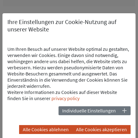
Ihre Einstellungen zur Cookie-Nutzung auf
unserer Website
Elektrotechnik
Wir sind ein herstellerunabhängiger Spezialist für
elektrische Energietechnik und entwickeln Lösungen für
Um Ihren Besuch auf unserer Website optimal zu gestalten,
Neubau und Retrofit.
verwenden wir Cookies. Einige davon sind notwendig,
wohingegen andere uns dabei helfen, die Website stets zu
verbessern. Hierzu werden pseudonymisierte Daten von
Website-Besuchern gesammelt und ausgewertet. Das
Einverständnis in die Verwendung der Cookies können Sie
Stromrichter- und Antriebstechnik
jederzeit widerrufen.
Weitere Informationen zu Cookies auf dieser Website
INP International Projects setzt bei diesem Spezialgebiet
finden Sie in unserer
privacy policy
auf Experten, die weltweit gefragt und für uns im Einsatz
sind.
Individuelle Einstellungen
Alle Cookies ablehnen
Alle Cookies akzeptieren