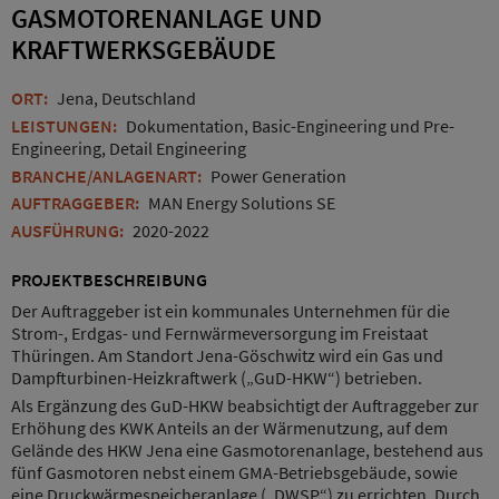
GASMOTORENANLAGE UND
KRAFTWERKSGEBÄUDE
ORT:
Jena, Deutschland
LEISTUNGEN:
Dokumentation, Basic-Engineering und Pre-
Engineering, Detail Engineering
BRANCHE/ANLAGENART:
Power Generation
AUFTRAGGEBER:
MAN Energy Solutions SE
AUSFÜHRUNG:
2020-2022
PROJEKTBESCHREIBUNG
Der Auftraggeber ist ein kommunales Unternehmen für die
Strom-, Erdgas- und Fernwärmeversorgung im Freistaat
Thüringen. Am Standort Jena-Göschwitz wird ein Gas und
Dampfturbinen-Heizkraftwerk („GuD-HKW“) betrieben.
Als Ergänzung des GuD-HKW beabsichtigt der Auftraggeber zur
Erhöhung des KWK Anteils an der Wärmenutzung, auf dem
Gelände des HKW Jena eine Gasmotorenanlage, bestehend aus
fünf Gasmotoren nebst einem GMA-Betriebsgebäude, sowie
eine Druckwärmespeicheranlage („DWSP“) zu errichten. Durch