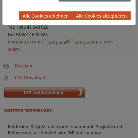
Trg hrvatskih branitelja 4
47000 Karlovac
Alle Cookies ablehnen
Alle Cookies akzeptieren
Kroatien
Tel.
+385 47 640 620
Fax +385 47 640 627
marijan.petrunic
@
inp-e.com
vCard
Drucken
PDF Download
INP Jobdatenbank
WEITERE REFERENZEN
Entdecken Sie jetzt noch mehr spannende Projekte und
Referenzen aus der Welt von INP International.