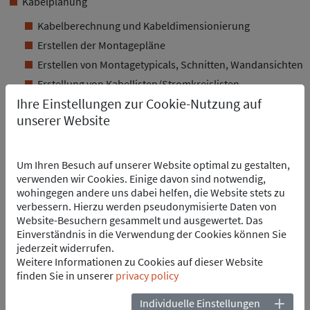
Kabelplanung
Kabelberechnung und Kabeldimensionierung
Erstellen der Montagepläne
Erstellen von Montagetypicals, Schnitten, Wandansichten
Erstellung von Kabellisten/Stromkreislisten
Ihre Einstellungen zur Cookie-Nutzung auf
Beleuchtung und Not-Beleuchtung
unserer Website
Instrumentierung
ANSPRECHPARTNER
Um Ihren Besuch auf unserer Website optimal zu gestalten,
verwenden wir Cookies. Einige davon sind notwendig,
wohingegen andere uns dabei helfen, die Website stets zu
verbessern. Hierzu werden pseudonymisierte Daten von
Website-Besuchern gesammelt und ausgewertet. Das
Einverständnis in die Verwendung der Cookies können Sie
jederzeit widerrufen.
Weitere Informationen zu Cookies auf dieser Website
Marijan Petrunic
finden Sie in unserer
privacy policy
Geschäftsführer
Individuelle Einstellungen
INP Croatia d.o.o