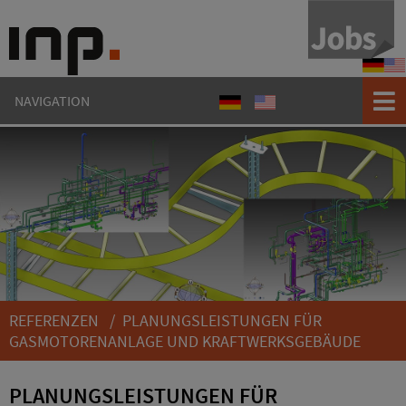
Refere
Ref
NAVIGATION
Referenzen
References
REFERENZEN
/ PLANUNGSLEISTUNGEN FÜR
GASMOTORENANLAGE UND KRAFTWERKSGEBÄUDE
PLANUNGSLEISTUNGEN FÜR