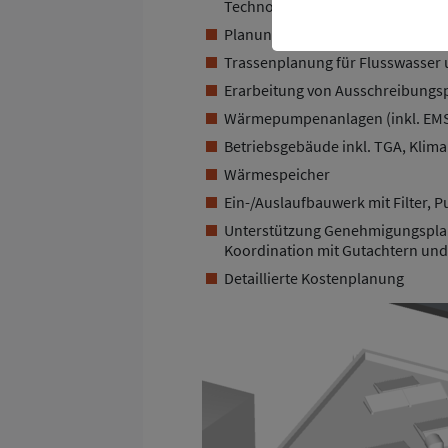
Technologien
Planung von Ein-/Auslaufbauwer
Trassenplanung für Flusswasser
Erarbeitung von Ausschreibungspa
Wärmepumpenanlagen (inkl. EMSR
Betriebsgebäude inkl. TGA, Klim
Wärmespeicher
Ein-/Auslaufbauwerk mit Filter,
Unterstützung Genehmigungsplan
Koordination mit Gutachtern un
Detaillierte Kostenplanung