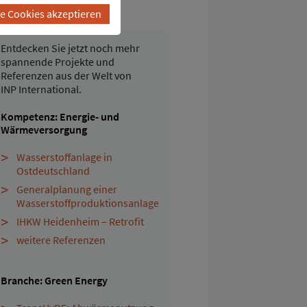
EITERE REFERENZEN
le Cookies akzeptieren
Entdecken Sie jetzt noch mehr
spannende Projekte und
Referenzen aus der Welt von
INP International.
Kompetenz: Energie- und
Wärmeversorgung
Wasserstoffanlage in
Ostdeutschland
Generalplanung einer
Wasserstoffproduktionsanlage
IHKW Heidenheim – Retrofit
weitere Referenzen
Branche: Green Energy