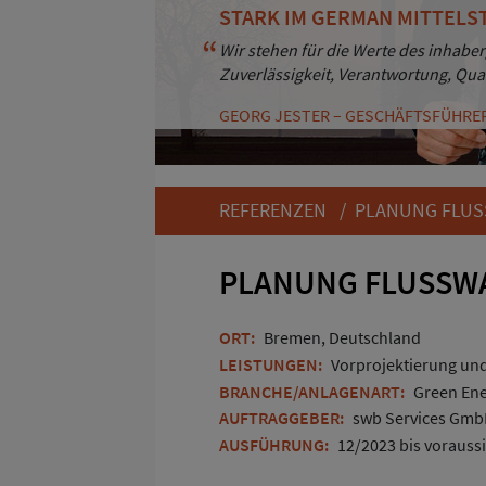
STARK IM GERMAN MITTELS
BESTÄNDIGKEIT UND KUND
Wir stehen für die Werte des inhaber
Durch Professionalität und Zuverläs
Zuverlässigkeit, Verantwortung, Qua
Kunden. Und das seit mehr als 30 Ja
GEORG JESTER – GESCHÄFTSFÜHRE
ANDREAS HAASS – GESCHÄFTSFÜHRE
REFERENZEN
/ PLANUNG FLUS
PLANUNG FLUSSW
ORT:
Bremen, Deutschland
LEISTUNGEN:
Vorprojektierung und
BRANCHE/ANLAGENART:
Green Ene
AUFTRAGGEBER:
swb Services Gm
AUSFÜHRUNG:
12/2023 bis voraussi