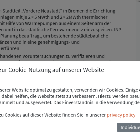
m Stadtteil „Vordere Neustadt“ in Bremen die Errichtung
agen mit je 2 × 5 MWth und 2 × 2MWth thermischer
e mit Hilfe von Wärmepumpen aus einem Seitenarm der
en und in das städtische Fernwärmenetz einzuspeisen. INP
Planung beauftragt, um bestehende städtebauliche
gänzen und in eine genehmigungs- und
berführen.
orhandenen Voruntersuchungen zu verifizieren und
 u. a. die Planung der Ein- und Auslaufbauwerke, die
Trassenführungen für die Medienversorgung, die
 zur Cookie-Nutzung auf unserer Website
e die Koordination mit Genehmigungsbehörden und
usschreibung der Anlagen strukturiert und vorbereitet
e im engen Austausch mit der Projektleitung von swb.
erer Website optimal zu gestalten, verwenden wir Cookies. Einige
dabei helfen, die Website stets zu verbessern. Hierzu werden pse
mmelt und ausgewertet. Das Einverständnis in die Verwendung de
NP übernommen:
u Cookies auf dieser Website finden Sie in unserer
privacy policy
ände zur technischen und genehmigungsrechtlichen
Individue
er Wärmepumpenanlagen inkl. Auswahl möglicher