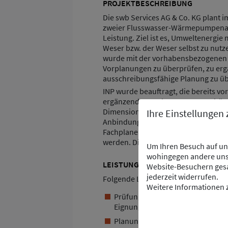
PROJEKTBESCHREIBUNG
Die swb Services AG & Co. KG plant i
zweier Flusswasser-Wärmepumpenanl
Leistung. Ziel ist es, Umweltenergi
Weser bzw. der Weser selbst zu nutz
wurde mit der vorhabensbezogenen 
Vorplanungen zu überprüfen, zu er
ausschreibungsfähige Planung zu ü
INP wurde beauftragt, die bereits v
ergänzend auszubauen. Dazu gehörten
Dimensionierung der Wärmepumpen, 
Ihre Einstellungen
Anbindung ans Fernwärmenetz sowi
Fachplanern. Zusätzlich sollte die A
werden. Die Zusammenarbeit erfolgt
Um Ihren Besuch auf uns
wohingegen andere uns 
LEISTUNGEN INP
Website-Besuchern gesa
jederzeit widerrufen.
Folgende Leistungen wurden von I
Weitere Informationen z
Prüfung vorhandener Planungsst
Eignung
Planung und Dimensionierung d