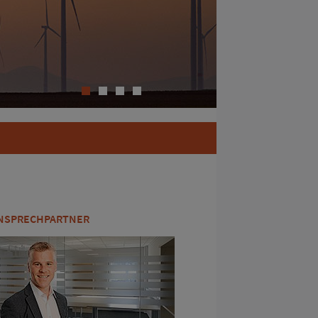
1
2
3
4
NSPRECHPARTNER