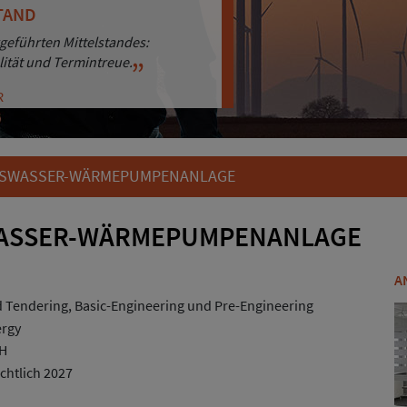
TAND
ENORIENTIERUNG
geführten Mittelstandes:
sigkeit punkten wir bei unseren
lität und Termintreue.
hren.
R
R
SWASSER-WÄRMEPUMPENANLAGE
ASSER-WÄRMEPUMPENANLAGE
A
 Tendering, Basic-Engineering und Pre-Engineering
rgy
bH
chtlich 2027