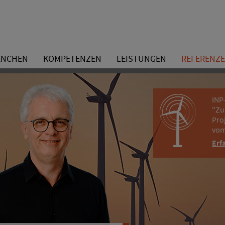
ANCHEN
KOMPETENZEN
LEISTUNGEN
REFERENZ
INP
"Zu
Pro
vom
Erf