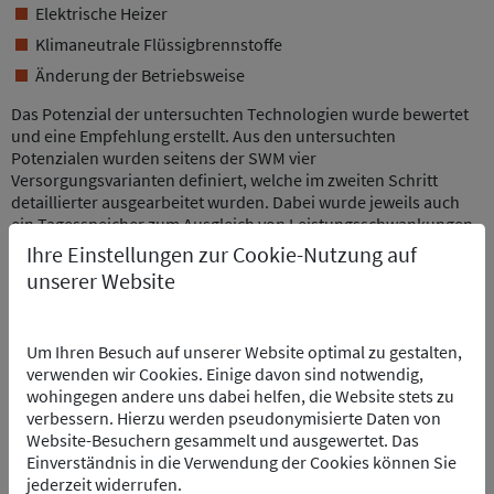
Elektrische Heizer
Klimaneutrale Flüssigbrennstoffe
Änderung der Betriebsweise
Das Potenzial der untersuchten Technologien wurde bewertet
und eine Empfehlung erstellt. Aus den untersuchten
Potenzialen wurden seitens der SWM vier
Versorgungsvarianten definiert, welche im zweiten Schritt
detaillierter ausgearbeitet wurden. Dabei wurde jeweils auch
ein Tagesspeicher zum Ausgleich von Leistungsschwankungen
betrachtet. Für jede Variante wurden die Investitions- und
Ihre Einstellungen zur Cookie-Nutzung auf
Betriebskosten, der Flächenbedarf, der Genehmigungsaufwand
unserer Website
und der elektrische Energiebedarf ermittelt. Außerdem wurden
mögliche Risiken aufgezeigt. Weiterhin wurden jeweils ein R&I
Fließschema, ein grober Terminplan als auch ein
Um Ihren Besuch auf unserer Website optimal zu gestalten,
Aufstellungskonzept angefertigt.
verwenden wir Cookies. Einige davon sind notwendig,
wohingegen andere uns dabei helfen, die Website stets zu
LEISTUNGEN INP
verbessern. Hierzu werden pseudonymisierte Daten von
Website-Besuchern gesammelt und ausgewertet. Das
Lastganganalyse
Einverständnis in die Verwendung der Cookies können Sie
Detaillierte Potenzialanalyse
jederzeit widerrufen.