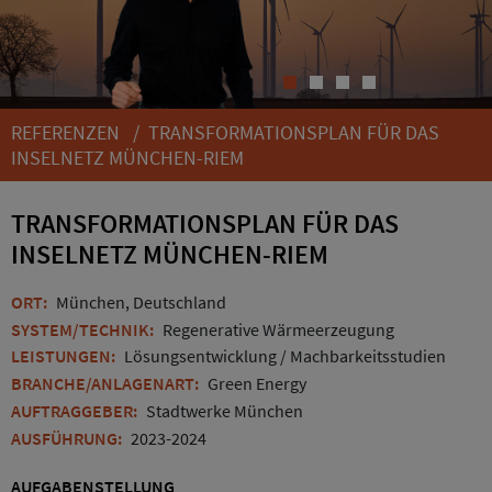
1
2
3
4
REFERENZEN
/ TRANSFORMATIONSPLAN FÜR DAS
INSELNETZ MÜNCHEN-RIEM
TRANSFORMATIONSPLAN FÜR DAS
INSELNETZ MÜNCHEN-RIEM
ORT:
München, Deutschland
SYSTEM/TECHNIK:
Regenerative Wärmeerzeugung
LEISTUNGEN:
Lösungsentwicklung / Machbarkeitsstudien
BRANCHE/ANLAGENART:
Green Energy
AUFTRAGGEBER:
Stadtwerke München
AUSFÜHRUNG:
2023-2024
AUFGABENSTELLUNG