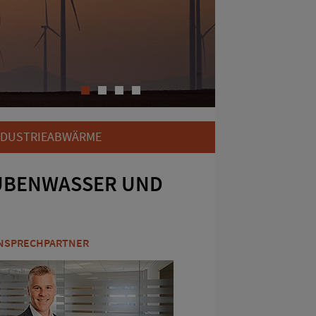
1
2
3
4
NDUSTRIEABWÄRME
UBENWASSER UND
NSPRECHPARTNER