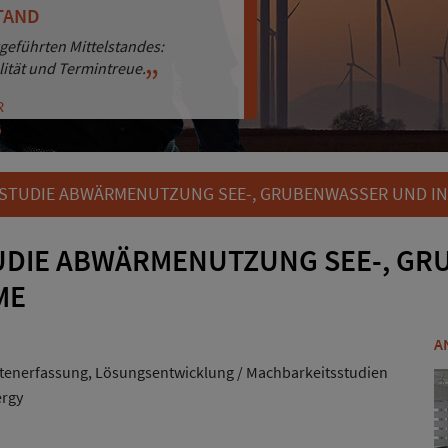
TAND
ENORIENTIERUNG
geführten Mittelstandes:
sigkeit punkten wir bei unseren
lität und Termintreue.
hren.
R
R
STUDIE ABWÄRMENUTZUNG SEE-, GRUBENWASSER UND I
UDIE ABWÄRMENUTZUNG SEE-, GR
ME
A
tenerfassung, Lösungsentwicklung / Machbarkeitsstudien
rgy