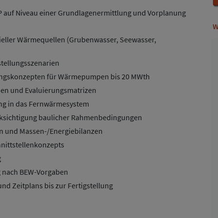
 auf Niveau einer Grundlagenermittlung und Vorplanung
W
eller Wärmequellen (Grubenwasser, Seewasser,
stellungsszenarien
ungskonzepten für Wärmepumpen bis 20 MWth
chen und Evaluierungsmatrizen
ung in das Fernwärmesystem
cksichtigung baulicher Rahmenbedingungen
ern und Massen-/Energiebilanzen
hnittstellenkonzepts
g
ng nach BEW-Vorgaben
und Zeitplans bis zur Fertigstellung