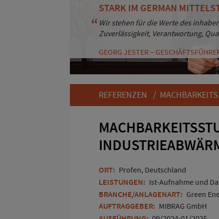
STARK IM GERMAN MITTELS
BESTÄNDIGKEIT UND KUND
Wir stehen für die Werte des inhaber
Durch Professionalität und Zuverläs
Zuverlässigkeit, Verantwortung, Qua
Kunden. Und das seit mehr als 30 Ja
GEORG JESTER – GESCHÄFTSFÜHRE
ANDREAS HAASS – GESCHÄFTSFÜHRE
REFERENZEN
/ MACHBARKEITS
MACHBARKEITSST
INDUSTRIEABWÄR
ORT:
Profen, Deutschland
LEISTUNGEN:
Ist-Aufnahme und Da
BRANCHE/ANLAGENART:
Green Ene
AUFTRAGGEBER:
MIBRAG GmbH
AUSFÜHRUNG:
09/2024-01/2025