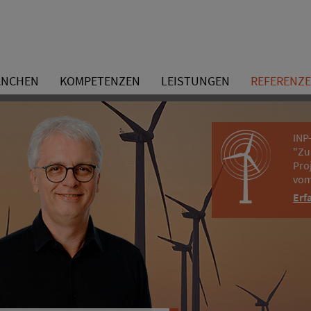
ANCHEN
KOMPETENZEN
LEISTUNGEN
REFERENZ
INP
"Zu
Pro
vom
Erf