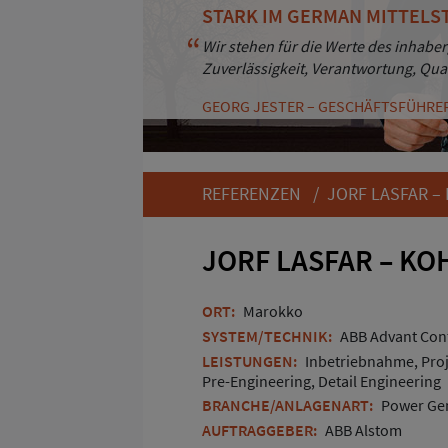
STARK IM GERMAN MITTELS
BESTÄNDIGKEIT UND KUND
Wir stehen für die Werte des inhaber
Durch Professionalität und Zuverläs
Zuverlässigkeit, Verantwortung, Qua
Kunden. Und das seit mehr als 30 Ja
GEORG JESTER – GESCHÄFTSFÜHRE
ANDREAS HAASS – GESCHÄFTSFÜHRE
REFERENZEN
/ JORF LASFAR –
JORF LASFAR – K
ORT:
Marokko
SYSTEM/TECHNIK:
ABB Advant Cont
LEISTUNGEN:
Inbetriebnahme, Pro
Pre-Engineering, Detail Engineering
BRANCHE/ANLAGENART:
Power Gen
AUFTRAGGEBER:
ABB Alstom