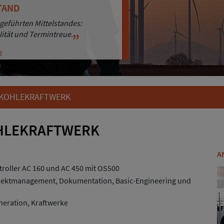
TAND
ENORIENTIERUNG
geführten Mittelstandes:
sigkeit punkten wir bei unseren
lität und Termintreue.
hren.
R
R
 KOHLEKRAFTWERK
OHLEKRAFTWERK
A
roller AC 160 und AC 450 mit OS500
jektmanagement, Dokumentation, Basic-Engineering und
eration, Kraftwerke