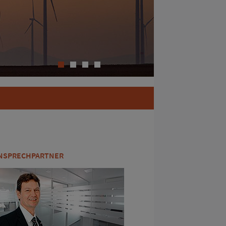
1
2
3
4
NSPRECHPARTNER