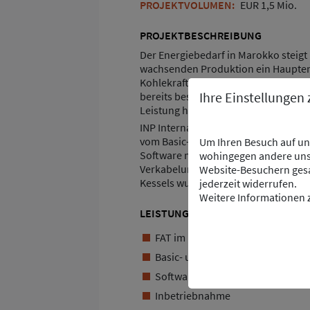
PROJEKTVOLUMEN:
EUR 1,5 Mio.
PROJEKTBESCHREIBUNG
Der Energiebedarf in Marokko steigt r
wachsenden Produktion ein Haupte
Kohlekraftwerk in Jorf Lasfar, Haupt
Ihre Einstellungen
bereits bestehenden Blöcken 1 und 2
Leistung hinzu.
INP International Projects lieferte 
vom Basic- bis zum Detail-Engineeri
Um Ihren Besuch auf uns
Software mit den dazugehörigen Bed
wohingegen andere uns 
Verkabelungsunterlagen. Die Bedien
Website-Besuchern gesa
Kessels wurden ebenfalls in das an
jederzeit widerrufen.
Weitere Informationen z
LEISTUNGEN INP
FAT im Prüffeld des Kunden
Basic- und Detail-Engineering
Software-Engineering
Inbetriebnahme