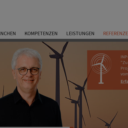
ANCHEN
KOMPETENZEN
LEISTUNGEN
REFERENZ
INP
"Zu
Pro
vom
Erf