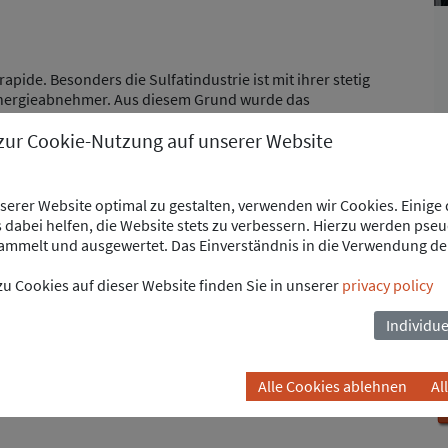
apide. Besonders die Sulfatindustrie ist mit ihrer stetig
nergieabnehmer. Aus diesem Grund wurde das
verschiffungshafen für den Sulfatexport, erweitert. Zu den
 zur Cookie-Nutzung auf unserer Website
 kamen die Blöcke 3 und 4 mit je 330 MW elektrischer
die Leittechnik des DCS sowie des Dampf-Turbinenreglers
ng. Das Unternehmen erstellte sowohl die notwendige
erer Website optimal zu gestalten, verwenden wir Cookies. Einige
ienbildern, als auch die Verdrahtungs- und
dabei helfen, die Website stets zu verbessern. Hierzu werden pse
ung und Visualisierung der Automatisierungstechnik des
mmelt und ausgewertet. Das Einverständnis in die Verwendung de
lagenübergreifende DCS eingebunden.
u Cookies auf dieser Website finden Sie in unserer
privacy policy
Individue
Alle Cookies ablehnen
Al