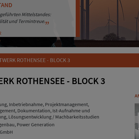
TAND
ENORIENTIERUNG
geführten Mittelstandes:
sigkeit punkten wir bei unseren
lität und Termintreue.
hren.
R
R
WERK ROTHENSEE - BLOCK 3
RK ROTHENSEE - BLOCK 3
A
ung, Inbetriebnahme, Projektmanagement,
agement, Dokumentation, Ist-Aufnahme und
g, Lösungsentwicklung / Machbarkeitsstudien
enbau, Power Generation
 GmbH