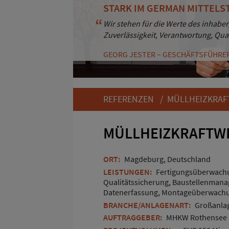
STARK IM GERMAN MITTELS
BESTÄNDIGKEIT UND KUND
Wir stehen für die Werte des inhaber
Durch Professionalität und Zuverläs
Zuverlässigkeit, Verantwortung, Qua
Kunden. Und das seit mehr als 30 Ja
GEORG JESTER – GESCHÄFTSFÜHRE
ANDREAS HAASS – GESCHÄFTSFÜHRE
REFERENZEN
/ MÜLLHEIZKRAFT
MÜLLHEIZKRAFTWE
ORT:
Magdeburg, Deutschland
LEISTUNGEN:
Fertigungsüberwach
Qualitätssicherung, Baustellenman
Datenerfassung, Montageüberwachun
BRANCHE/ANLAGENART:
Großanlag
AUFTRAGGEBER:
MHKW Rothensee