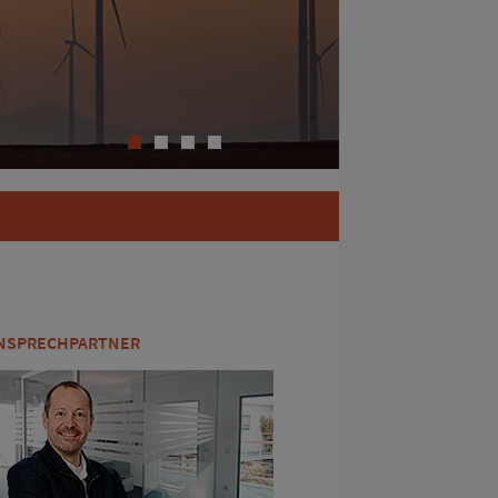
1
2
3
4
NSPRECHPARTNER