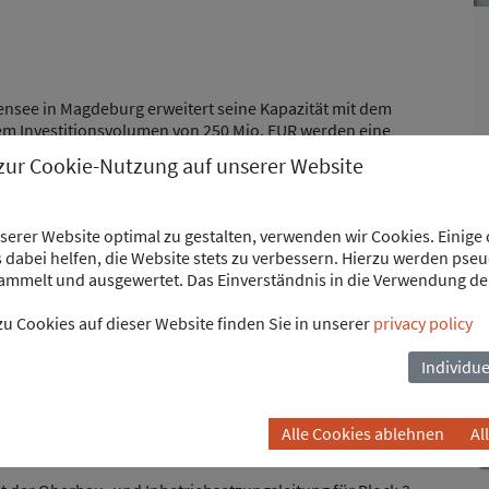
nsee in Magdeburg erweitert seine Kapazität mit dem
nem Investitionsvolumen von 250 Mio. EUR werden eine
 und industrielle Abfälle sowie eine
 zur Cookie-Nutzung auf unserer Website
ommunale Klärschlämme errichtet. Dadurch steigt die
975.000 Tonnen Abfall pro Jahr. Der neue Block 3 umfasst
erer Website optimal zu gestalten, verwenden wir Cookies. Einige
sanlage für gewerbliche und industrielle Abfälle
dabei helfen, die Website stets zu verbessern. Hierzu werden pse
mmelt und ausgewertet. Das Einverständnis in die Verwendung de
n kommunalen Klärschlämmen
u Cookies auf dieser Website finden Sie in unserer
privacy policy
öglicht eine effiziente Energiegewinnung durch die
Individue
urch Haushalte und Unternehmen in Magdeburg mit Strom
dem wird ein Prozessdampf-Angebot für Industriekunden
dliche Produktion zu fördern.
Alle Cookies ablehnen
Al
AND GMBH