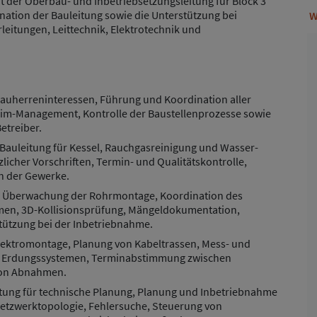
 der Oberbau- und Inbetriebsetzungsleitung für Block 3
ination der Bauleitung sowie die Unterstützung bei
W
leitungen, Leittechnik, Elektrotechnik und
Bauherreninteressen, Führung und Koordination aller
laim-Management, Kontrolle der Baustellenprozesse sowie
etreiber.
 Bauleitung für Kessel, Rauchgasreinigung und Wasser-
licher Vorschriften, Termin- und Qualitätskontrolle,
n der Gewerke.
: Überwachung der Rohrmontage, Koordination des
en, 3D-Kollisionsprüfung, Mängeldokumentation,
tützung bei der Inbetriebnahme.
Elektromontage, Planung von Kabeltrassen, Mess- und
on Erdungssystemen, Terminabstimmung zwischen
von Abnahmen.
tung für technische Planung, Planung und Inbetriebnahme
etzwerktopologie, Fehlersuche, Steuerung von