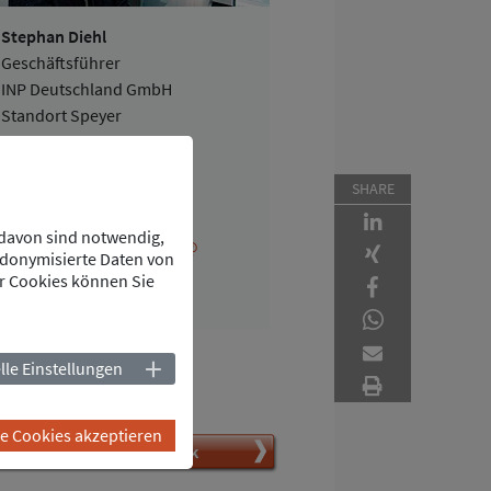
Stephan Diehl
Geschäftsführer
INP Deutschland GmbH
Standort Speyer
Tullastraße 51
67346 Speyer
SHARE
Deutschland
Tel.
+49 6232 6869-0
 davon sind notwendig,
stephan.diehl
@
udonymisierte Daten von
inp-e.com
r Cookies können Sie
vCard
Drucken
lle Einstellungen
PDF Download
le Cookies akzeptieren
INP Jobdatenbank