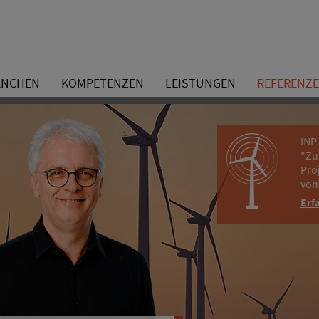
ANCHEN
KOMPETENZEN
LEISTUNGEN
REFERENZ
INP
"Zu
Pro
vom
Erf