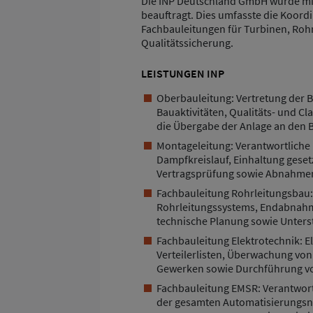
Die INP Deutschland GmbH wurde mit
beauftragt. Dies umfasste die Koord
Fachbauleitungen für Turbinen, Rohr
Qualitätssicherung.
LEISTUNGEN INP
Oberbauleitung: Vertretung der 
Bauaktivitäten, Qualitäts- und C
die Übergabe der Anlage an den B
Montageleitung: Verantwortliche
Dampfkreislauf, Einhaltung gesetz
Vertragsprüfung sowie Abnahme
Fachbauleitung Rohrleitungsbau
Rohrleitungssystems, Endabnahm
technische Planung sowie Unters
Fachbauleitung Elektrotechnik: 
Verteilerlisten, Überwachung v
Gewerken sowie Durchführung 
Fachbauleitung EMSR: Verantwor
der gesamten Automatisierungsn