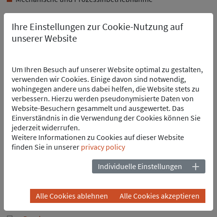
ANSPRECHPARTNER
Ihre Einstellungen zur Cookie-Nutzung auf
unserer Website
Um Ihren Besuch auf unserer Website optimal zu gestalten,
verwenden wir Cookies. Einige davon sind notwendig,
wohingegen andere uns dabei helfen, die Website stets zu
verbessern. Hierzu werden pseudonymisierte Daten von
Thomas Jäger
Website-Besuchern gesammelt und ausgewertet. Das
Geschäftsführer
Einverständnis in die Verwendung der Cookies können Sie
INP Schweiz AG
jederzeit widerrufen.
Spinnereistrasse 3
Weitere Informationen zu Cookies auf dieser Website
5300 Turgi
finden Sie in unserer
privacy policy
Schweiz
Individuelle Einstellungen
Tel.
+41 56 552 19 00
thomas.jaeger
@
inp-e.com
vCard
Alle Cookies ablehnen
Alle Cookies akzeptieren