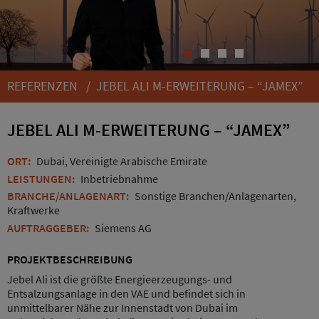
1
2
3
4
REFERENZEN
/ JEBEL ALI M-ERWEITERUNG – “JAMEX”
JEBEL ALI M-ERWEITERUNG – “JAMEX”
ORT:
Dubai, Vereinigte Arabische Emirate
LEISTUNGEN:
Inbetriebnahme
BRANCHE/ANLAGENART:
Sonstige Branchen/Anlagenarten,
Kraftwerke
AUFTRAGGEBER:
Siemens AG
PROJEKTBESCHREIBUNG
Jebel Ali ist die größte Energieerzeugungs- und
Entsalzungsanlage in den VAE und befindet sich in
unmittelbarer Nähe zur Innenstadt von Dubai im