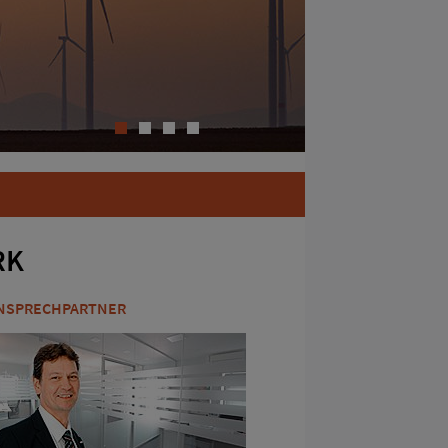
1
2
3
4
RK
NSPRECHPARTNER