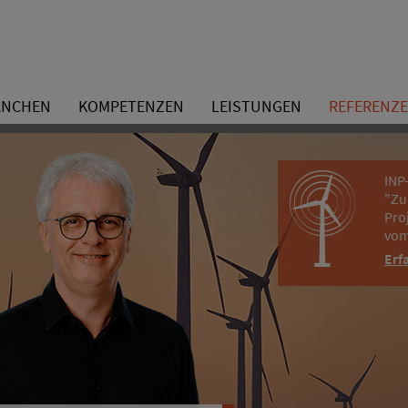
ANCHEN
KOMPETENZEN
LEISTUNGEN
REFERENZ
INP
"Zu
Pro
vom
Erf