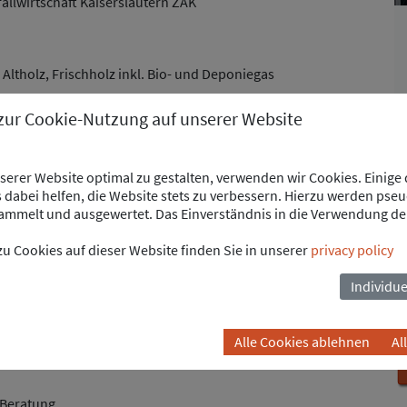
llwirtschaft Kaiserslautern ZAK
 Altholz, Frischholz inkl. Bio- und Deponiegas
weizügig
 zur Cookie-Nutzung auf unserer Website
MW elektrisch mit Einspeisung der erzeugten Wärme in die
erer Website optimal zu gestalten, verwenden wir Cookies. Einige
dabei helfen, die Website stets zu verbessern. Hierzu werden pse
mmelt und ausgewertet. Das Einverständnis in die Verwendung de
ng der Prozessautomatisierung des kompletten
u Cookies auf dieser Website finden Sie in unserer
privacy policy
ng und Regelung
eitsprogramms mit Darstellung und Definition der
Individue
chnischen Prüfungen mit dem TÜV
Alle Cookies ablehnen
Al
timmung mit dem Betrieb
 Beratung