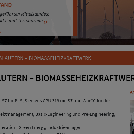
TAND
ENORIENTIERUNG
geführten Mittelstandes:
sigkeit punkten wir bei unseren
lität und Termintreue.
hren.
R
R
SLAUTERN – BIOMASSEHEIZKRAFTWERK
UTERN – BIOMASSEHEIZKRAFTWE
A
 S7 für PLS, Siemens CPU 319 mit S7 und WinCC für die
jektmanagement, Basic-Engineering und Pre-Engineering,
eration, Green Energy, Industrieanlagen