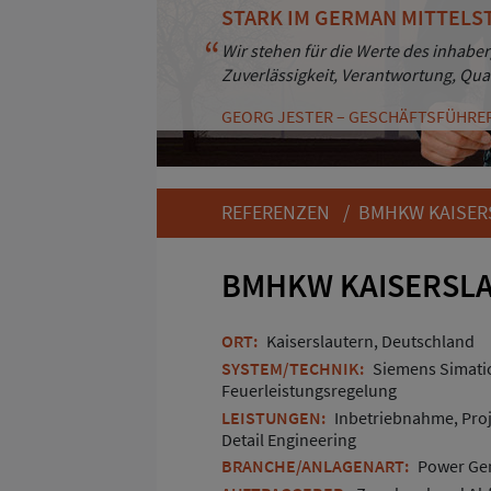
STARK IM GERMAN MITTELS
BESTÄNDIGKEIT UND KUND
Wir stehen für die Werte des inhaber
Durch Professionalität und Zuverläs
Zuverlässigkeit, Verantwortung, Qua
Kunden. Und das seit mehr als 30 Ja
GEORG JESTER – GESCHÄFTSFÜHRE
ANDREAS HAASS – GESCHÄFTSFÜHRE
REFERENZEN
/ BMHKW KAISER
BMHKW KAISERSLA
ORT:
Kaiserslautern, Deutschland
SYSTEM/TECHNIK:
Siemens Simatic
Feuerleistungsregelung
LEISTUNGEN:
Inbetriebnahme, Pro
Detail Engineering
BRANCHE/ANLAGENART:
Power Gen