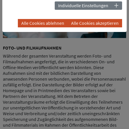
Individuelle Einstellungen
Alle Cookies ablehnen
Alle Cookies akzeptieren
FOTO- UND FILMAUFNAHMEN
Während der gesamten Veranstaltung werden Foto- und
Filmaufnahmen angefertigt, die in verschiedenen On- und
Offline-Medien veröffentlicht werden könnten. Diese
Aufnahmen sind mit der bildlichen Darstellung von
anwesenden Personen verbunden, wobei die Personenauswahl
zufällig erfolgt. Eine Darstellung der Bilder erfolgt auf der
Homepage und in Printmedien des Veranstalters sowie bei
Partnern der Veranstaltung. Mit dem Betreten der
Veranstaltungsräume erfolgt die Einwilligung des Teilnehmers
zur unentgeltlichen Veröffentlichung in vorstehender Art und
Weise und Verbreitung und/oder zeitlich uneingeschränkten
Speicherung und Zugänglichkeit des aufgenommenen Bild-
und Filmmaterials im Rahmen der Öffentlichkeitsarbeit des