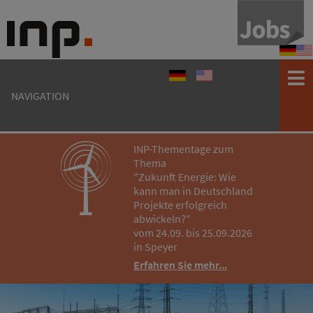
Progr
Pr
INP-
INP
Programm
Programm
Theme
Th
INP-
INP-
2026
202
NAVIGATION
Thementage
Thementage
2026
2022
INP-Thementage zum
Thema
"Zukunft Energie: Wie
kann man in Deutschland
Projekte erfolgreich
abwickeln?"
vom 24.09. bis 25.09.2026
in Speyer
Erfahren Sie mehr...