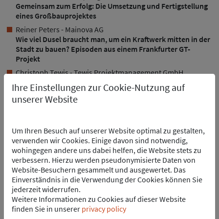
Gemeinsam zum Erfolg: Die Umsetzung und Fertigstellung
eines Großbauprojektes
Reiner Peters - Mainova AG
Wie viel Dusel braucht man, um ein Kraftwerk mitten in der
Stadt zu bauen? Episoden aus einem Frankfurter GT-
Projekt
Christoph Tewis - Tewis Projektmanagement GmbH
Eine H₂-Offshore-Plattform für alle? – Die Kunst,
Ihre Einstellungen zur Cookie-Nutzung auf
Forschung, Industrie, Politik und Behörden unter einen Hut
unserer Website
zu bringen
Weitere Vorträge von TenneT TSO GmbH, INP Infrastructure
GmbH und andere in Planung
Um Ihren Besuch auf unserer Website optimal zu gestalten,
verwenden wir Cookies. Einige davon sind notwendig,
wohingegen andere uns dabei helfen, die Website stets zu
verbessern. Hierzu werden pseudonymisierte Daten von
Website-Besuchern gesammelt und ausgewertet. Das
Einverständnis in die Verwendung der Cookies können Sie
jederzeit widerrufen.
Weitere Informationen zu Cookies auf dieser Website
finden Sie in unserer
privacy policy