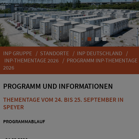
1
2
3
INP GRUPPE
/
STANDORTE
/
INP DEUTSCHLAND
/
INP-THEMENTAGE 2026
/
PROGRAMM INP-THEMENTAGE
2026
PROGRAMM UND INFORMATIONEN
THEMENTAGE VOM 24. BIS 25. SEPTEMBER IN
SPEYER
PROGRAMMABLAUF