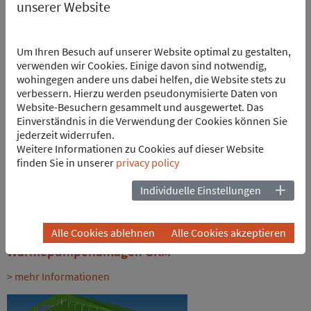
unserer Website
Realisierungsbegleitung (Ausschreibungen,
Vergabebegleitung und Bauüberwachung)
Generalplanungsleistungen über alle Phasen des Projekts
Um Ihren Besuch auf unserer Website optimal zu gestalten,
durch ganzheitliche, integrative Abwicklungen der
verwenden wir Cookies. Einige davon sind notwendig,
Verfahrens-/Anlagentechnik mit den INP-Fachbereichen
wohingegen andere uns dabei helfen, die Website stets zu
Elektro- und Leittechnik, TGA, Maschinen- und
verbessern. Hierzu werden pseudonymisierte Daten von
Schweißtechnik sowie Bau- und Infrastruktur
Website-Besuchern gesammelt und ausgewertet. Das
Einverständnis in die Verwendung der Cookies können Sie
jederzeit widerrufen.
REFERENZEN
Weitere Informationen zu Cookies auf dieser Website
finden Sie in unserer
privacy policy
Individuelle Einstellungen
Alle Cookies ablehnen
Alle Cookies akzeptieren
Wärmepumpenanlagen GKM
> mehr Informationen