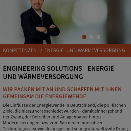
1
2
3
KOMPETENZEN
/
ENERGIE- UND WÄRMEVERSORGUNG
ENGINEERING SOLUTIONS - ENERGIE-
UND WÄRMEVERSORGUNG
WIR PACKEN MIT AN UND SCHAFFEN MIT IHNEN
GEMEINSAM DIE ENERGIEWENDE
Die Einflüsse der Energiewende in Deutschland, die politischen
Ziele, die hierzu verabschiedet wurden - damit einhergehend
der Zwang der Betreiber und Anlagenbauer hin zu
Modernisierungen bzw. zum Bau neuer innovativer
Technologien - sowie der insgesamt sehr große weltweite Drang