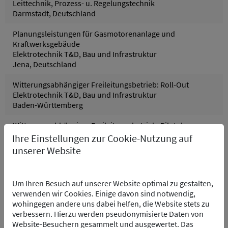
Leittechnik, Prozess- u. Regelungstechnik
Darmstadt, Deutschland
Planungsleistungen für Gasmotorenanlage und
Kraftwerksgebäude
Elektrotechnik T&D, Bau und Infrastruktur
Jena, Deutschland
Witterungsabhängiger Freileitungsbetrieb: Roll-Out
Elektrotechnik T&D, Bau und Infrastruktur
Baden-Württemberg
Witterungsabhängiger Freileitungsbetrieb: Pilotphase
und Ausschreibung
Ihre Einstellungen zur Cookie-Nutzung auf
Elektrotechnik T&D, Bau und Infrastruktur
unserer Website
Baden-Württemberg
Grödig – Hackschnitzel Heizwerk
Um Ihren Besuch auf unserer Website optimal zu gestalten,
Leittechnik, Prozess- u. Regelungstechnik
verwenden wir Cookies. Einige davon sind notwendig,
Grödig, Österreich
wohingegen andere uns dabei helfen, die Website stets zu
verbessern. Hierzu werden pseudonymisierte Daten von
Kraftwerksgruppe Pfreimd - Wasserkraftwerk
Website-Besuchern gesammelt und ausgewertet. Das
Leittechnik, Elektrotechnik, Prozess- u. Regelungstechnik