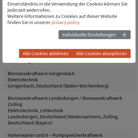
Einverständnis in die Verwendung der Cookies können Sie
Pfreimd/Trausnitz Oberpfalz, Deutschland
jederzeit widerrufen.
Weitere Informationen zu Cookies auf dieser Website
WEB Wolfsburg - Softwareintegration des Biogas-BHKW
finden Sie in unserer
privacy policy
Leittechnik, Prozess- u. Regelungstechnik
Wolfsburg, Deutschland
Individuelle Einstellungen
Kafue Gorge – Wasserkraftwerk und 330kV
Hochspannungsverteilung
Alle Cookies ablehnen
Alle Cookies akzeptieren
Elektrotechnik, Elektrotechnik T&D, Leittechnik
Kafue Gorge, Sambia
Biomassekraftwerk Gengenbach
Elektrotechnik
Gengenbach, Deutschland (Baden-Württemberg)
Biomassekraftwerk Landesbergen / Biomassekraftwerk
Zolling
Elektrotechnik, Leittechnik
Landesbergen, Deutschland (Niedersachsen), Zolling,
Deutschland (Bayern)
Hohenwarte I und II – Pumpspeicherkraftwerk