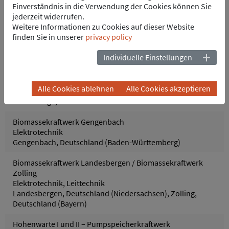
Einverständnis in die Verwendung der Cookies können Sie
Pfreimd/Trausnitz Oberpfalz, Deutschland
jederzeit widerrufen.
Weitere Informationen zu Cookies auf dieser Website
WEB Wolfsburg - Softwareintegration des Biogas-BHKW
finden Sie in unserer
privacy policy
Leittechnik, Prozess- u. Regelungstechnik
Wolfsburg, Deutschland
Individuelle Einstellungen
Kafue Gorge – Wasserkraftwerk und 330kV
Hochspannungsverteilung
Alle Cookies ablehnen
Alle Cookies akzeptieren
Elektrotechnik, Elektrotechnik T&D, Leittechnik
Kafue Gorge, Sambia
Biomassekraftwerk Gengenbach
Elektrotechnik
Gengenbach, Deutschland (Baden-Württemberg)
Biomassekraftwerk Landesbergen / Biomassekraftwerk
Zolling
Elektrotechnik, Leittechnik
Landesbergen, Deutschland (Niedersachsen), Zolling,
Deutschland (Bayern)
Hohenwarte I und II – Pumpspeicherkraftwerk