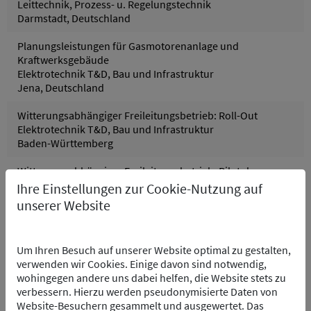
Leittechnik, Prozess- u. Regelungstechnik
Darmstadt, Deutschland
Planungsleistungen für Gasmotorenanlage und
Kraftwerksgebäude
Elektrotechnik T&D, Bau und Infrastruktur
Jena, Deutschland
Witterungsabhängiger Freileitungsbetrieb: Roll-Out
Elektrotechnik T&D, Bau und Infrastruktur
Baden-Württemberg
Witterungsabhängiger Freileitungsbetrieb: Pilotphase
und Ausschreibung
Ihre Einstellungen zur Cookie-Nutzung auf
Elektrotechnik T&D, Bau und Infrastruktur
unserer Website
Baden-Württemberg
Grödig – Hackschnitzel Heizwerk
Um Ihren Besuch auf unserer Website optimal zu gestalten,
Leittechnik, Prozess- u. Regelungstechnik
verwenden wir Cookies. Einige davon sind notwendig,
Grödig, Österreich
wohingegen andere uns dabei helfen, die Website stets zu
verbessern. Hierzu werden pseudonymisierte Daten von
Kraftwerksgruppe Pfreimd - Wasserkraftwerk
Website-Besuchern gesammelt und ausgewertet. Das
Leittechnik, Elektrotechnik, Prozess- u. Regelungstechnik